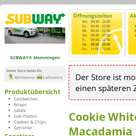
Öffnungszeiten
Ak
Mo.
09:30 - 22:00
Di.
09:30 - 22:00
Mi.
09:30 - 22:00
Do.
09:30 - 22:00
Fr.
09:30 - 22:00
Sa.
09:30 - 22:00
So.
11:00 - 22:00
SUBWAY® Memmingen
Dieser Store bietet Dir:
Der Store ist m
Abholservice
Lieferservice
einen späteren Z
Produktübersicht
Sandwiches
Wraps
Salate
Cookie Whit
Sub-Platten
Cookies & Chips
Macadamia 
Getränke