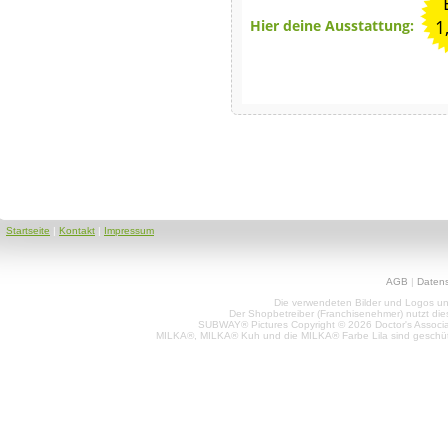
1
Hier deine Ausstattung:
Startseite
|
Kontakt
|
Impressum
AGB
|
Daten
Die verwendeten Bilder und Logos unt
Der Shopbetreiber (Franchisenehmer) nutzt di
SUBWAY® Pictures Copyright © 2026 Doctor's Associat
MILKA®, MILKA® Kuh und die MILKA® Farbe Lila sind geschüt