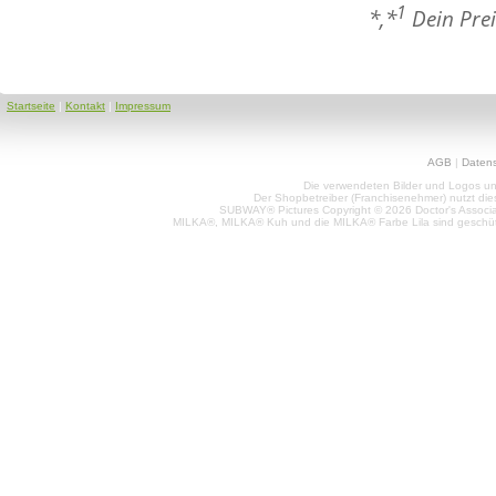
1
*,*
Dein Prei
Startseite
|
Kontakt
|
Impressum
AGB
|
Daten
Die verwendeten Bilder und Logos unt
Der Shopbetreiber (Franchisenehmer) nutzt di
SUBWAY® Pictures Copyright © 2026 Doctor's Associat
MILKA®, MILKA® Kuh und die MILKA® Farbe Lila sind geschüt