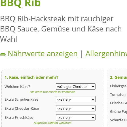
BBQ Rib
BBQ Rib-Hacksteak mit rauchiger
BBQ Sauce, Gemüse und Käse nach
Wahl
Nährwerte anzeigen
|
Allergenhin
1. Käse, einfach oder mehr?
2. Gemü
Eisbergsa
Welchen Käse?
Die erste Käsesorte ist kostenlos
Tomaten
Extra Scheibenkäse
Frische G
Extra Cheddar Käse
Grüne Pa
Extra Frischkäse
Scharfe P
Aufpreise können variieren!