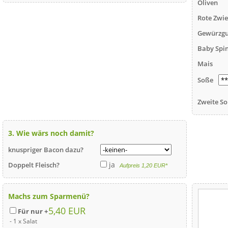
Oliven
Rote Zwi
Gewürzgu
Baby Spi
Mais
Soße
Zweite So
3. Wie wärs noch damit?
knuspriger Bacon dazu?
ja
Doppelt Fleisch?
Aufpreis 1,20 EUR*
Machs zum Sparmenü?
5,40 EUR
Für nur +
- 1 x Salat