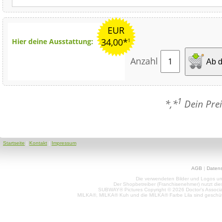
EUR
34,00*
Hier deine Ausstattung:
1
Anzahl
Ab d
1
*,*
Dein Prei
Startseite
|
Kontakt
|
Impressum
AGB
|
Daten
Die verwendeten Bilder und Logos unt
Der Shopbetreiber (Franchisenehmer) nutzt di
SUBWAY® Pictures Copyright © 2026 Doctor's Associat
MILKA®, MILKA® Kuh und die MILKA® Farbe Lila sind geschüt