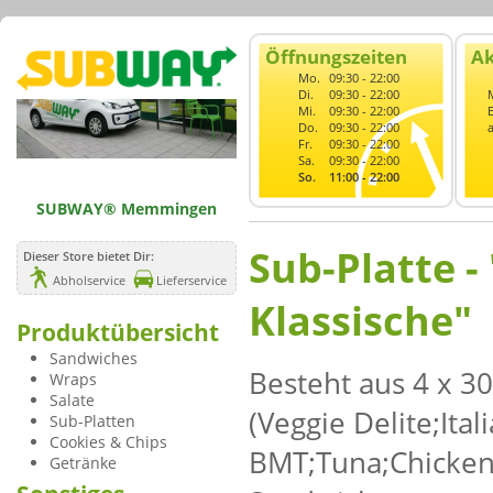
Öffnungszeiten
Ak
Mo.
09:30 - 22:00
Di.
09:30 - 22:00
Mi.
09:30 - 22:00
Do.
09:30 - 22:00
Fr.
09:30 - 22:00
Sa.
09:30 - 22:00
So.
11:00 - 22:00
SUBWAY® Memmingen
Sub-Platte -
Dieser Store bietet Dir:
Abholservice
Lieferservice
Klassische"
Produktübersicht
Sandwiches
Besteht aus 4 x 
Wraps
Salate
(Veggie Delite;Ital
Sub-Platten
Cookies & Chips
BMT;Tuna;Chicken B
Getränke