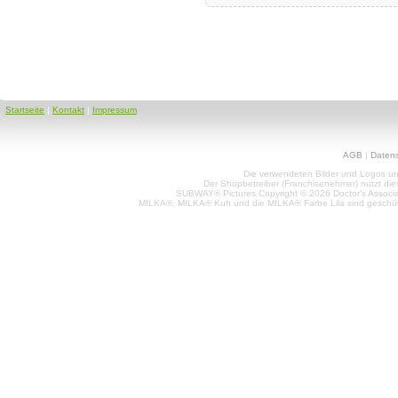
Startseite
|
Kontakt
|
Impressum
AGB
|
Daten
Die verwendeten Bilder und Logos unt
Der Shopbetreiber (Franchisenehmer) nutzt di
SUBWAY® Pictures Copyright © 2026 Doctor's Associat
MILKA®, MILKA® Kuh und die MILKA® Farbe Lila sind geschüt