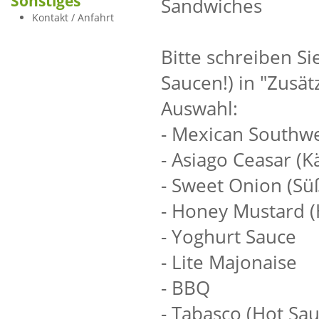
Sonstiges
Sandwiches
Kontakt / Anfahrt
Bitte schreiben Si
Saucen!) in "Zusät
Auswahl:
- Mexican Southwes
- Asiago Ceasar (
- Sweet Onion (Sü
- Honey Mustard (
- Yoghurt Sauce
- Lite Majonaise
- BBQ
- Tabasco (Hot Sau